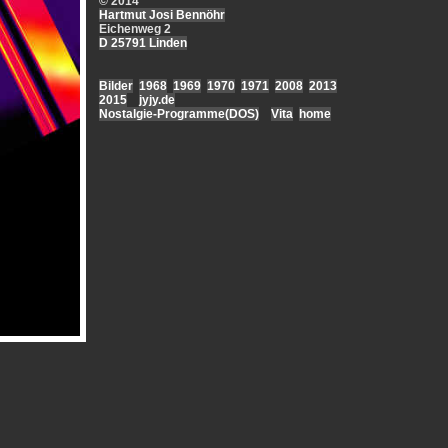
© 2014
Hartmut Josi Bennöhr
Eichenweg 2
D 25791 Linden
Bilder
1968
1969
1970
1971
2008
2013
2015
jyjy.de
Nostalgie-Programme(DOS)
Vita
home