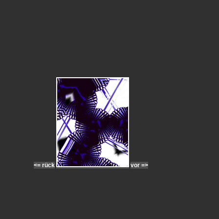
<= rück
vor =>