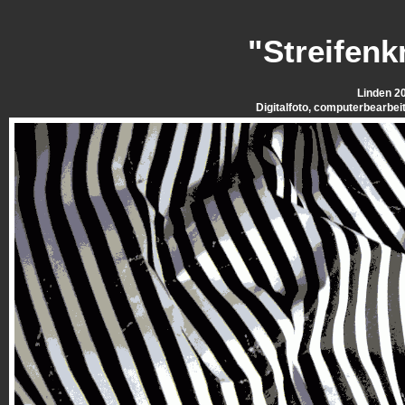
"Streifenk
Linden 2
Digitalfoto, computerbearbei