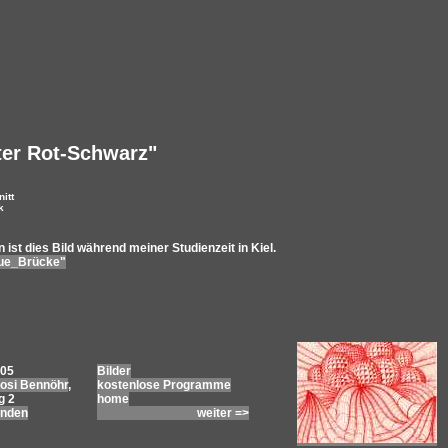
ter Rot-Schwarz"
itt
k
 ist dies Bild während meiner Studienzeit in Kiel.
aue_Brücke"
005
Bilder
osi Bennöhr
,
kostenlose Programme
g 2
home
inden
weiter =>