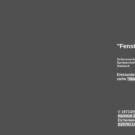
"Fens
Scherenschn
Spritztechni
Autolack
Entstanden
siehe
"bl
© 1971/2
Hartmut J
Eichenwe
D25791 L